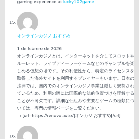
gaming experience at
lucky102game
オンラインカジノ おすすめ
1 de febrero de 2026
オンラインカジノとは、インターネットを介してスロットや
ルーレット、ライブディーラーゲームなどのギャンブルを楽
しめる仮想の場です。その利便性から、特定のライセンスを
取得した海外サイトを利用するプレイヤーもいます。日本の
法律では、国内でのオンラインカジノ事業は厳しく規制され
ているため、利用の際には国際的な法的位置づけを理解する
ことが不可欠です。詳細な仕組みや主要なゲームの種類につ
いては、専門の情報ページをご覧ください。
→ [url=https://renovo.auto/]オンカジ おすすめ[/url]