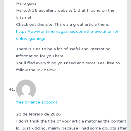
Hello guys
Hello. A 36 excellent website 1 that I found on the
Internet.
Check out this site. There’s a great article there.
https://www.ontimemagazines.com/the-evolution-of-
online-gaming/
|
There is sure to be a lot of useful and interesting
information for you here.
You’ll find everything you need and more. Feel free to
follow the link below.
free binance account
28 de febrero de 2026
I don’t think the title of your article matches the content
lol. Just kidding, mainly because I had some doubts after