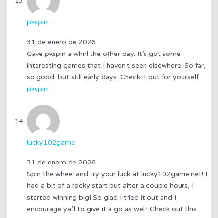
pkspin
31 de enero de 2026
Gave pkspin a whirl the other day. It’s got some
interesting games that I haven’t seen elsewhere. So far,
so good, but still early days. Check it out for yourself:
pkspin
lucky102game
31 de enero de 2026
Spin the wheel and try your luck at lucky102game.net! I
had a bit of a rocky start but after a couple hours, I
started winning big! So glad I tried it out and I
encourage ya’ll to give it a go as well! Check out this