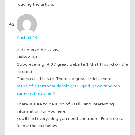
reading the article.
Arisha37Kr
7 de marzo de 2026
Hello guys
Good evening. A 37 great website 1 that I found on the
Internet.
Check out this site. There’s a great article there.
https://freizeitradar.de/blog/10-geld-gewohnheiten-
zum-nachmachen/
|
There is sure to be a lot of useful and interesting
information for you here.
You’ll find everything you need and more. Feel free to
follow the link below.