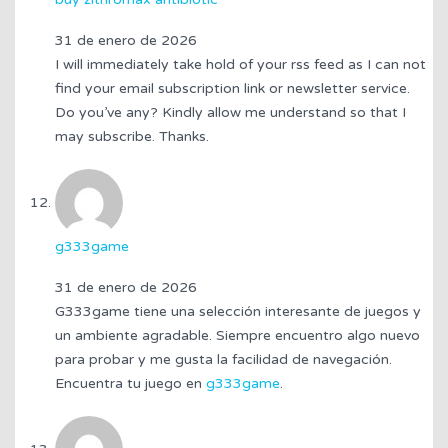
31 de enero de 2026
I will immediately take hold of your rss feed as I can not
find your email subscription link or newsletter service.
Do you’ve any? Kindly allow me understand so that I
may subscribe. Thanks.
g333game
31 de enero de 2026
G333game tiene una selección interesante de juegos y
un ambiente agradable. Siempre encuentro algo nuevo
para probar y me gusta la facilidad de navegación.
Encuentra tu juego en
g333game
.