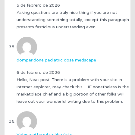
5 de febrero de 2026
Asking questions are truly nice thing if you are not
understanding something totally, except this paragraph
presents fastidious understanding even.
domperidone pediatric dose medscape
6 de febrero de 2026
Hello, Neat post. There is a problem with your site in
internet explorer, may check this… IE nonetheless is the
marketplace chief and a big portion of other folks will
leave out your wonderful writing due to this problem.
Vytvorení bezplatného úctu