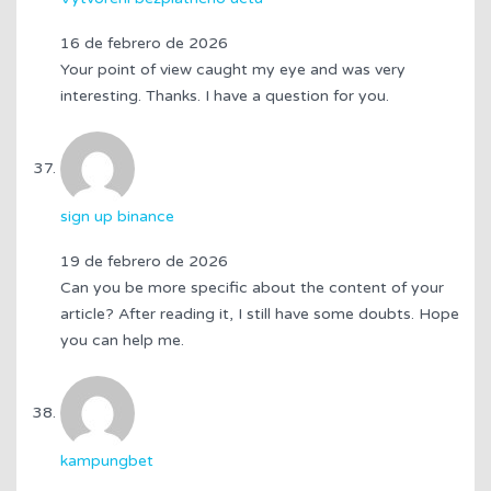
16 de febrero de 2026
Your point of view caught my eye and was very
interesting. Thanks. I have a question for you.
sign up binance
19 de febrero de 2026
Can you be more specific about the content of your
article? After reading it, I still have some doubts. Hope
you can help me.
kampungbet