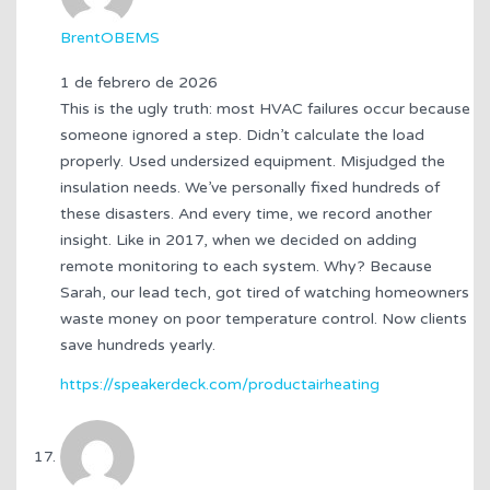
BrentOBEMS
1 de febrero de 2026
This is the ugly truth: most HVAC failures occur because
someone ignored a step. Didn’t calculate the load
properly. Used undersized equipment. Misjudged the
insulation needs. We’ve personally fixed hundreds of
these disasters. And every time, we record another
insight. Like in 2017, when we decided on adding
remote monitoring to each system. Why? Because
Sarah, our lead tech, got tired of watching homeowners
waste money on poor temperature control. Now clients
save hundreds yearly.
https://speakerdeck.com/productairheating