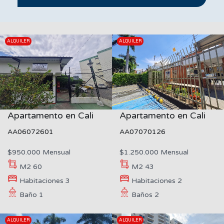
ALQUILER
ALQUILER
Apartamento en Cali
Apartamento en Cali
AA06072601
AA07070126
$950.000 Mensual
$1.250.000 Mensual
M2
60
M2
43
Habitaciones
3
Habitaciones
2
Baño
1
Baños
2
ALQUILER
ALQUILER