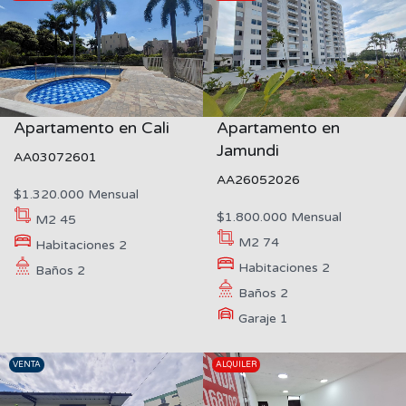
Apartamento en Cali
Apartamento en
Jamundi
AA03072601
AA26052026
$1.320.000 Mensual
$1.800.000 Mensual
M2
45
M2
74
Habitaciones
2
Habitaciones
2
Baños
2
Baños
2
Garaje
1
VENTA
ALQUILER