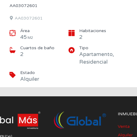
AA03072601
AA03072601
Área
Habitaciones
45
2
M2
Cuartos de baño
Tipo
2
Apartamento,
Residencial
Estado
Alquiler
INMUEBL
Venta
Alquiler
9 (Cali)